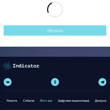
Обсудить
Новости
События
Фото дня
Цифровая энциклопедия
Дискуссион