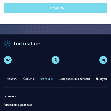
Обсудить
Новости
События
Фото дня
Цифровая энциклопедия
Дискуссион
Редакция
Размещение рекламы