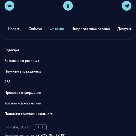
Новости
События
Фото дня
Цифровая энциклопедия
Дискуссион
Редакция
Размещение рекламы
Научным учреждениям
RSS
Правовая информация
Условия использования
Политика конфиденциальности
Indicator, 2026 г.
18+
Телефон редакции:
+7 495 785-17-00