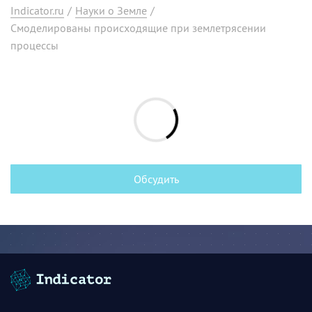
Indicator.ru
/
Науки о Земле
/
Смоделированы происходящие при землетрясении
процессы
Обсудить