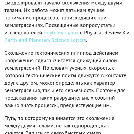
смоделировали начало скольжения между двумя
телами. Их работа может дать нам лучшее
понимание процессов, происходящих при
землетрясениях. Посвященные вопросу статьи
исследователей
опубликованы
в Physical Review X и
Earth and Planetary Science Letters
.
Скольжение тектонических плит под действием
напряжения сдвига считается движущей силой
землетрясений. По словам ученых, скорость, с
которой тектонические плиты движутся в контакте
друг с другом, может определять как характер
землетрясения, так и его серьезность. Поэтому для
предсказания таких разрушительных событий
важно знать процессы, предшествующие им.
Путь, по которому начинается это скольжение
между двумя телами, не так однороден, как
кажется. Записи со сверхбыстрых камер