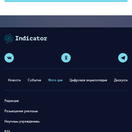
Новости
События
Фото дня
Цифровая энциклопедия
Дискуссион
Редакция
Размещение рекламы
Научным учреждениям
RSS