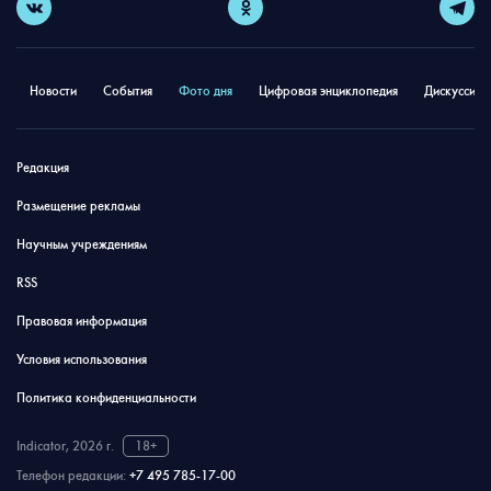
Новости
События
Фото дня
Цифровая энциклопедия
Дискуссион
Редакция
Размещение рекламы
Научным учреждениям
RSS
Правовая информация
Условия использования
Политика конфиденциальности
Indicator, 2026 г.
18+
Телефон редакции:
+7 495 785-17-00