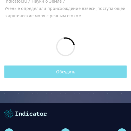
Indicator.ru
/
Науки о Земле
/
Ученые определили происхождение взвеси, поступающей
в арктические моря с речным стоком
Обсудить