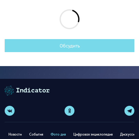
Обсудить
Новости
События
Фото дня
Цифровая энциклопедия
Дискуссион