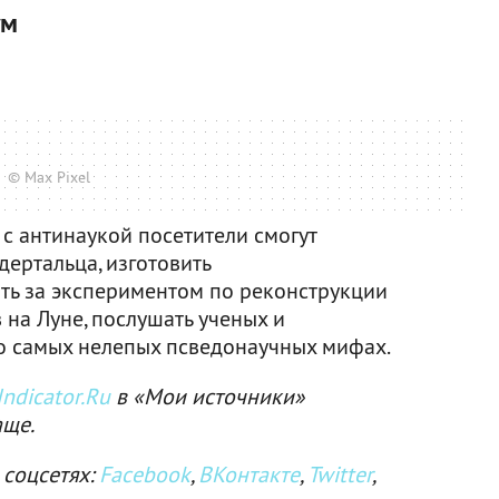
ум
© Max Pixel
с антинаукой посетители смогут
ертальца, изготовить
ть за экспериментом по реконструкции
 на Луне, послушать ученых и
 о самых нелепых псведонаучных мифах.
ndicator.Ru
в «Мои источники»
аще.
 соцсетях:
Facebook
,
ВКонтакте
,
Twitter
,