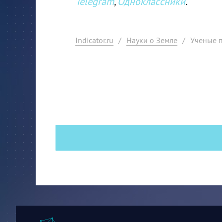
Telegram
,
Одноклассники
.
Indicator.ru
/
Науки о Земле
/
Ученые 