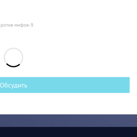
против мифов-9
Обсудить