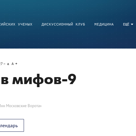
СИЙСКИХ УЧЕНЫХ
ДИСКУССИОННЫЙ КЛУБ
МЕДИЦИНА
ЕЩЁ
27
a
A
в мифов-9
Инн Московские Ворота»
алендарь