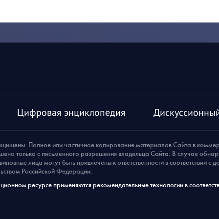
Цифровая энциклопедия
Дискуссионный
ащищены. Полное или частичное копирование материалов Сайта в комме
шено только с письменного разрешения владельца Сайта. В случае обна
виновные лица могут быть привлечены к ответственности в соответствии с 
ьством Российской Федерации.
ионном ресурсе применяются рекомендательные технологии в соответств