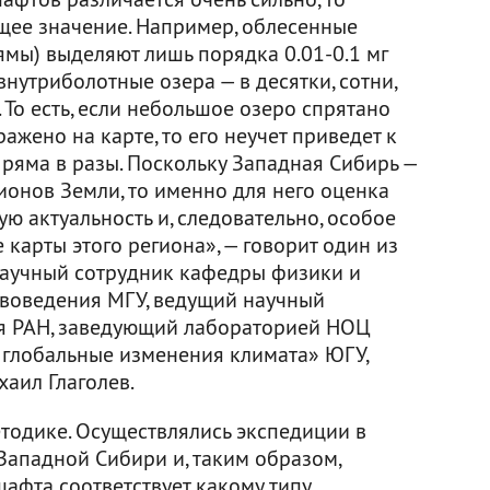
щее значение. Например, облесенные
ямы) выделяют лишь порядка 0.01-0.1 мг
 внутриболотные озера — в десятки, сотни,
 То есть, если небольшое озеро спрятано
ажено на карте, то его неучет приведет к
 ряма в разы. Поскольку Западная Сибирь —
ионов Земли, то именно для него оценка
ю актуальность и, следовательно, особое
карты этого региона», — говорит один из
научный сотрудник кафедры физики и
чвоведения МГУ, ведущий научный
ия РАН, заведующий лабораторией НОЦ
глобальные изменения климата» ЮГУ,
аил Глаголев.
етодике. Осуществлялись экспедиции в
ападной Сибири и, таким образом,
шафта соответствует какому типу