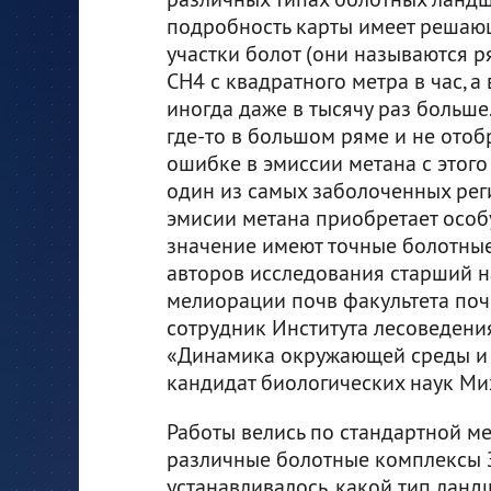
подробность карты имеет решаю
участки болот (они называются р
СН4 с квадратного метра в час, а
иногда даже в тысячу раз больше.
где-то в большом ряме и не отобр
ошибке в эмиссии метана с этого
один из самых заболоченных рег
эмисии метана приобретает особу
значение имеют точные болотные 
авторов исследования старший 
мелиорации почв факультета по
сотрудник Института лесоведен
«Динамика окружающей среды и 
кандидат биологических наук Мих
Работы велись по стандартной м
различные болотные комплексы З
устанавливалось, какой тип ланд