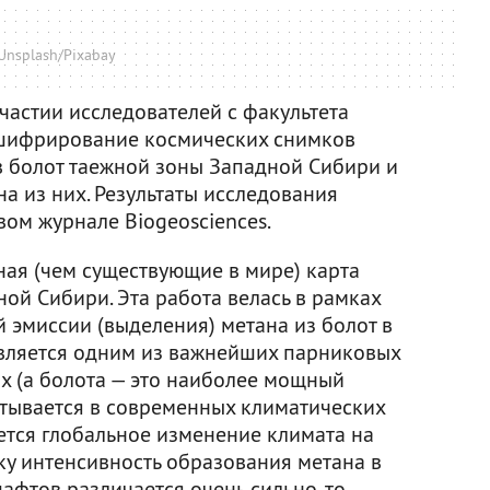
Unsplash/Pixabay
частии исследователей с факультета
шифрирование космических снимков
 болот таежной зоны Западной Сибири и
а из них. Результаты исследования
ом журнале Biogeosciences.
ная (чем существующие в мире) карта
ой Сибири. Эта работа велась в рамках
 эмиссии (выделения) метана из болот в
 является одним из важнейших парниковых
ах (а болота — это наиболее мощный
тывается в современных климатических
ется глобальное изменение климата на
ку интенсивность образования метана в
афтов различается очень сильно, то