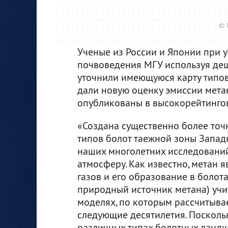
© 
Ученые из России и Японии при у
почвоведения МГУ используя де
уточнили имеющуюся карту типов
дали новую оценку эмиссии метан
опубликованы в высокорейтингов
«Создана существенно более точ
типов болот таежной зоны Западн
наших многолетних исследований
атмосферу. Как известно, метан
газов и его образование в болот
природный источник метана) учи
моделях, по которым рассчитыва
следующие десятилетия. Посколь
различных типах болотных ландш