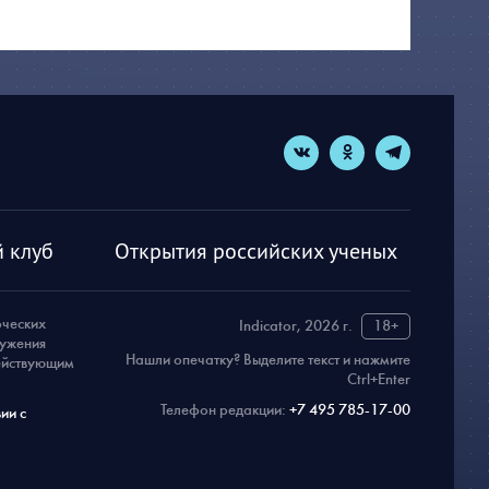
 клуб
Открытия российских ученых
рческих
Indicator, 2026 г.
18+
ружения
Нашли опечатку? Выделите текст и нажмите
действующим
Ctrl+Enter
Телефон редакции:
+7 495 785-17-00
ии с