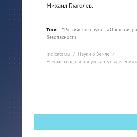
Михаил Глаголев.
#
Российская наука
#
Открытия ро
Теги
безопасности
Indicator.ru
/
Науки о Земле
/
Ученые создали новую карту выделения 