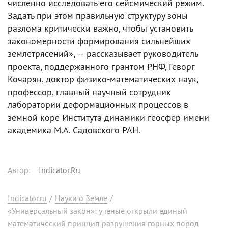
численно исследовать его сейсмический режим.
Задать при этом правильную структуру зоны
разлома критически важно, чтобы установить
закономерности формирования сильнейших
землетрясений», — рассказывает руководитель
проекта, поддержанного грантом РНФ, Геворг
Кочарян, доктор физико-математических наук,
профессор, главный научный сотрудник
лаборатории деформационных процессов в
земной коре Института динамики геосфер имени
академика М.А. Садовского РАН.
Автор
:
Indicator.Ru
Indicator.ru
/
Науки о Земле
/
«Универсальный закон»: ученые открыли единый
математический принцип разрушения горных пород