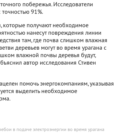
сточного побережья. Исследователи
с точностью 91%.
я, которые получают необходимое
роятностью нанесут повреждения линии
едствия там, где почва слишком влажная
ветви деревьев могут во время урагана с
лишком влажной почвы деревья будут,
объяснил автор исследования Стивен
нацелен помочь энергокомпаниям, указывая
ебуется выделить необходимое
рма.
ебои в подаче электроэнергии во время урагана