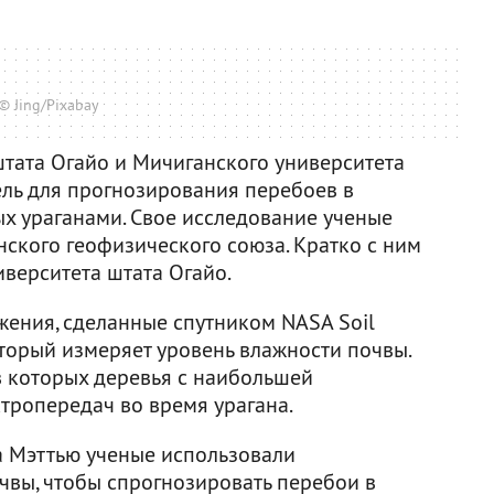
© Jing/Pixabay
штата Огайо и Мичиганского университета
ль для прогнозирования перебоев в
ых ураганами. Свое исследование ученые
нского геофизического союза. Кратко с ним
иверситета штата Огайо.
жения, сделанные спутником NASA Soil
который измеряет уровень влажности почвы.
в которых деревья с наибольшей
тропередач во время урагана.
на Мэттью ученые использовали
чвы, чтобы спрогнозировать перебои в