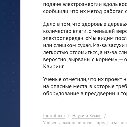
подаче электроэнергии вдоль во
сообщили, что их метод работал 
Дело в том, что здоровые деревь
количество влаги, с меньшей ве
электропередач. «Мы видим посл
или слишком сухая. Из-за засухи 
легкостью отломиться, а из-за с
вероятно, вырваны с корнем», — 
Квиринг.
Ученые отметили, что их проект 
на опасные места, в которые тр
оборудование в преддверии што
Indicator.ru
/
Науки о Земле
/
Уровень влажности почвы предсказал пер