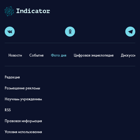
Новости
События
Фото дня
Цифровая энциклопедия
Дискуссион
Редакция
Размещение рекламы
Научным учреждениям
RSS
Правовая информация
Условия использования