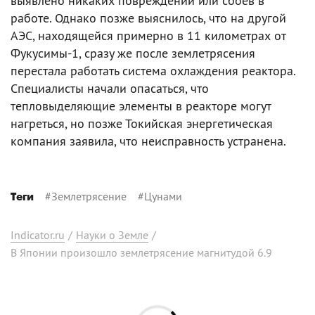
выявлено никаких повреждений или сбоев в
работе. Однако позже выяснилось, что на другой
АЭС, находящейся примерно в 11 километрах от
Фукусимы-1, сразу же после землетрясения
перестала работать система охлаждения реактора.
Специалисты начали опасаться, что
тепловыделяющие элементы в реакторе могут
нагреться, но позже Токийская энергетическая
компания заявила, что неисправность устранена.
#
Землетрясение
#
Цунами
Теги
Indicator.ru
/
Науки о Земле
/
В Японии произошло землетрясение магнитудой 6.9