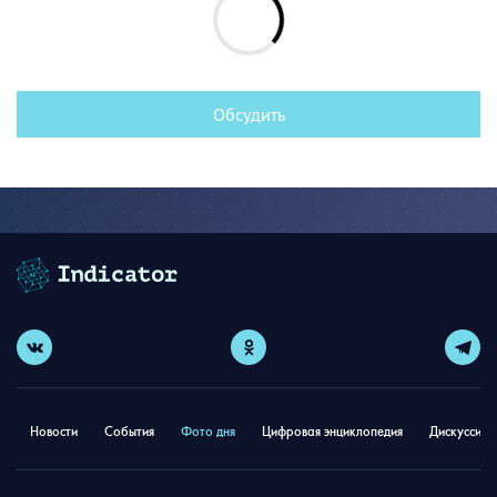
Обсудить
Новости
События
Фото дня
Цифровая энциклопедия
Дискуссион