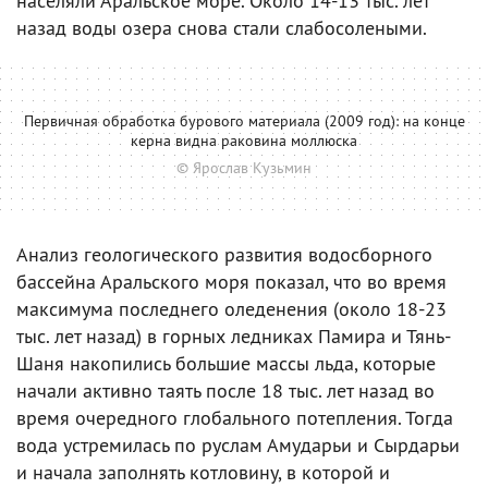
населяли Аральское море. Около 14-13 тыс. лет
назад воды озера снова стали слабосолеными.
Первичная обработка бурового материала (2009 год): на конце
керна видна раковина моллюска
© Ярослав Кузьмин
Анализ геологического развития водосборного
бассейна Аральского моря показал, что во время
максимума последнего оледенения (около 18-23
тыс. лет назад) в горных ледниках Памира и Тянь-
Шаня накопились большие массы льда, которые
начали активно таять после 18 тыс. лет назад во
время очередного глобального потепления. Тогда
вода устремилась по руслам Амударьи и Сырдарьи
и начала заполнять котловину, в которой и