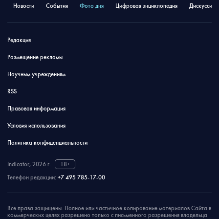
Новости
События
Фото дня
Цифровая энциклопедия
Дискуссион
Редакция
Размещение рекламы
Научным учреждениям
RSS
Правовая информация
Условия использования
Политика конфиденциальности
Indicator, 2026 г.
18+
Телефон редакции:
+7 495 785-17-00
Все права защищены. Полное или частичное копирование материалов Сайта в
коммерческих целях разрешено только с письменного разрешения владельца