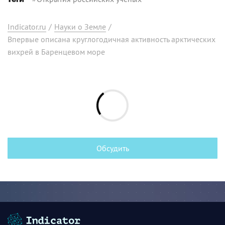
Indicator.ru
/
Науки о Земле
/
Впервые описана круглогодичная активность арктических
вихрей в Баренцевом море
Обсудить