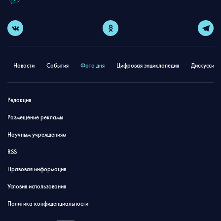
Новости
События
Фото дня
Цифровая энциклопедия
Дискуссион
Редакция
Размещение рекламы
Научным учреждениям
RSS
Правовая информация
Условия использования
Политика конфиденциальности