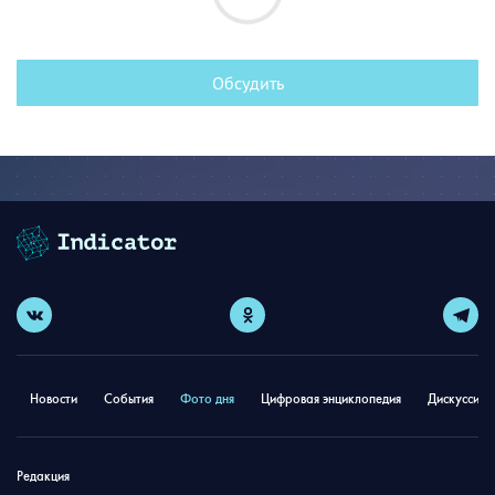
Обсудить
Новости
События
Фото дня
Цифровая энциклопедия
Дискуссион
Редакция