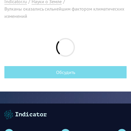
Indicator.ru
/
Науки о Земле
/
Вулканы оказались сильнейшим фактором климатических
изменений
Обсудить