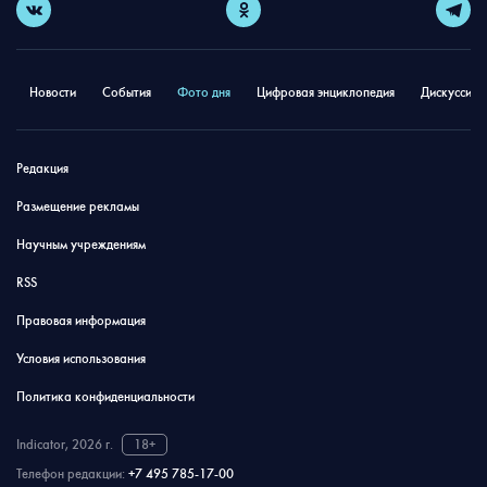
Новости
События
Фото дня
Цифровая энциклопедия
Дискуссион
Редакция
Размещение рекламы
Научным учреждениям
RSS
Правовая информация
Условия использования
Политика конфиденциальности
Indicator, 2026 г.
18+
Телефон редакции:
+7 495 785-17-00