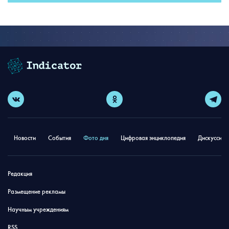
Новости
События
Фото дня
Цифровая энциклопедия
Дискуссион
Редакция
Размещение рекламы
Научным учреждениям
RSS