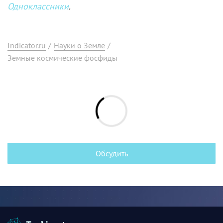
Одноклассники
.
Indicator.ru
/
Науки о Земле
/
Земные космические фосфиды
Обсудить