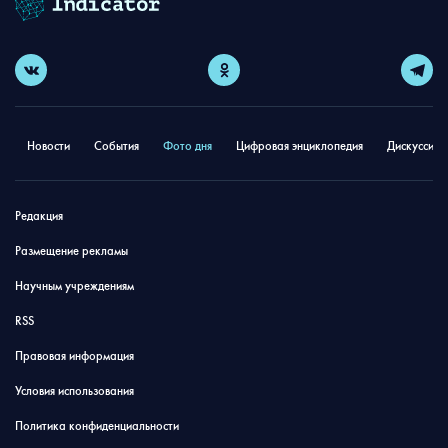
Новости
События
Фото дня
Цифровая энциклопедия
Дискуссион
Редакция
Размещение рекламы
Научным учреждениям
RSS
Правовая информация
Условия использования
Политика конфиденциальности