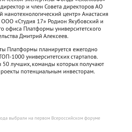
 директор и член Совета директоров АО
 нанотехнологический центр» Анастасия
 ООО «Студия 17» Родион Якубовский и
го офиса Платформы университетского
льства Дмитрий Алексеев.
боты Платформы планируется ежегодно
ТОП-1000 университетских стартапов.
ы 50 лучших, команды которых получают
проекты потенциальным инвесторам.
 года выбрали на первом Всероссийском форуме