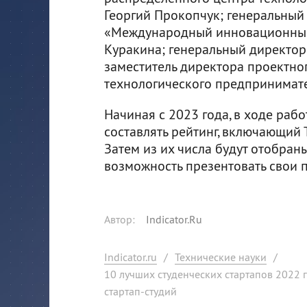
Георгий Прокопчук; генеральный
«Международный инновационный
Куракина; генеральный директор
заместитель директора проектно
технологического предпринимате
Начиная с 2023 года, в ходе ра
составлять рейтинг, включающий 
Затем из их числа будут отобран
возможность презентовать свои 
Автор
:
Indicator.Ru
Indicator.ru
/
Технические науки
/
10 лучших студенческих стартапов 2022
стартап-студий