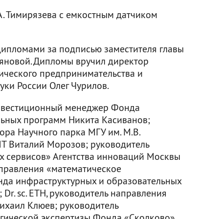
А. Тимирязева с емкостным датчиком
дипломами за подписью заместителя главы
яновой. Дипломы вручил директор
ического предпринимательства и
ки России Олег Чурилов.
инвестиционный менеджер Фонда
льных программ Никита Касиванов;
ора Научного парка МГУ им. М.В.
Т Виталий Морозов; руководитель
х сервисов» Агентства инноваций Москвы
аправления «математическое
да инфраструктурных и образовательных
Dr. sc. ETH, руководитель направления
ихаил Клюев; руководитель
огической экспертизы Фонда «Сколково»