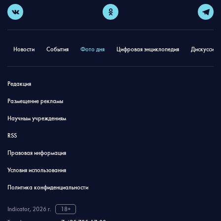
Новости
События
Фото дня
Цифровая энциклопедия
Дискуссион
Редакция
Размещение рекламы
Научным учреждениям
RSS
Правовая информация
Условия использования
Политика конфиденциальности
Indicator, 2026 г.
18+