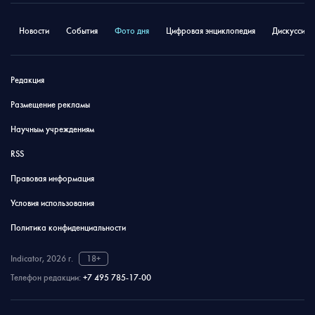
Новости
События
Фото дня
Цифровая энциклопедия
Дискуссион
Редакция
Размещение рекламы
Научным учреждениям
RSS
Правовая информация
Условия использования
Политика конфиденциальности
Indicator, 2026 г.
18+
Телефон редакции:
+7 495 785-17-00