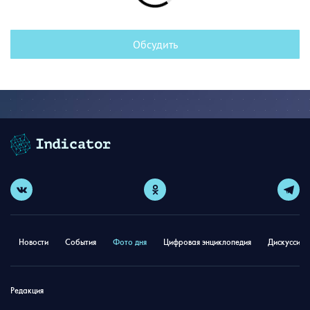
Обсудить
Новости
События
Фото дня
Цифровая энциклопедия
Дискуссион
Редакция