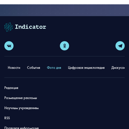
Новости
События
Фото дня
Цифровая энциклопедия
Дискуссион
Редакция
Размещение рекламы
Научным учреждениям
RSS
Правовая информация