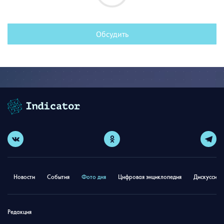
Обсудить
Новости
События
Фото дня
Цифровая энциклопедия
Дискуссион
Редакция