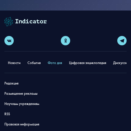
Новости
События
Фото дня
Цифровая энциклопедия
Дискуссион
Редакция
Размещение рекламы
Научным учреждениям
RSS
Правовая информация