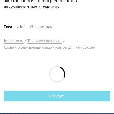
электроэнергию непосредственно в
аккумуляторных элементах.
#
Чип
#
Микросхема
Теги
Indicator.ru
/
Технические науки
/
Создан охлаждающий аккумулятор для микросхем
Обсудить