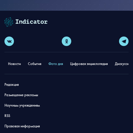
Новости
События
Фото дня
Цифровая энциклопедия
Дискуссион
Редакция
Размещение рекламы
Научным учреждениям
RSS
Правовая информация