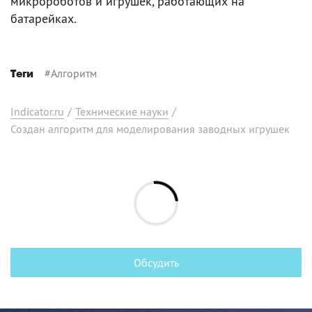
микророботов и игрушек, работающих на
батарейках.
#
Алгоритм
Теги
Indicator.ru
/
Технические науки
/
Создан алгоритм для моделирования заводных игрушек
Обсудить