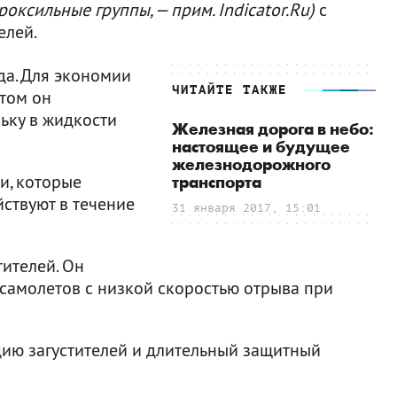
оксильные группы, — прим. Indicator.Ru)
с
елей.
да. Для экономии
ЧИТАЙТЕ ТАКЖЕ
этом он
ьку в жидкости
Железная дорога в небо:
настоящее и будущее
железнодорожного
ли, которые
транспорта
ствуют в течение
31 января 2017, 15:01
тителей. Он
 самолетов с низкой скоростью отрыва при
цию загустителей и длительный защитный