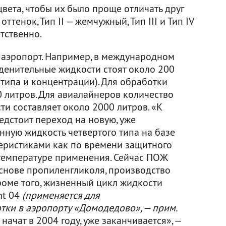
вета, чтобы их было проще отличать друг
оттенок, Тип II — жемчужный, Тип III и Тип IV
тственно.
 аэропорт. Например, в международном
денительные жидкости стоят около 200
 типа и концентрации). Для обработки
0 литров. Для авиалайнеров количество
и составляет около 2000 литров. «К
едстоит переход на новую, уже
ную жидкость четвертого типа на базе
еристиками как по времени защитного
 температуре применения. Сейчас ПОЖ
основе пропиленгликоля, производство
роме того, жизненный цикл жидкости
ht 04
(применяется для
ки в аэропорту «Домодедово», — прим.
 начат в 2004 году, уже заканчивается», —