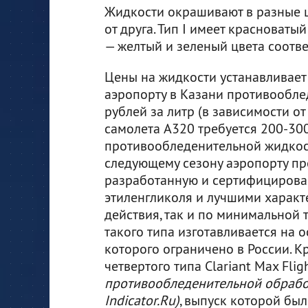
Жидкости окрашивают в разные ц
от друга. Тип I имеет красноватый 
— желтый и зеленый цвета соотве
Цены на жидкости устанавливает
аэропорту в Казани противообле
рублей за литр (в зависимости от
самолета A320 требуется 200-30
противообледенительной жидкост
следующему сезону аэропорту пр
разработанную и сертифицирован
этиленгликоля и лучшими характ
действия, так и по минимальной
такого типа изготавливается на 
которого ограничено в России. К
четвертого типа Clariant Max Flig
противообледенительной обработ
Indicator.Ru)
, выпуск которой был