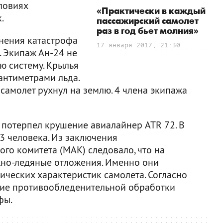
ловиях
«Практически в каждый
.
пассажирский самолет
раз в год бьет молния»
енения катастрофа
17 января 2017, 21:30
. Экипаж Ан-24 не
ю систему. Крылья
антиметрами льда.
 самолет рухнул на землю. 4 члена экипажа
 потерпел крушение авиалайнер ATR 72. В
3 человека. Из заключения
го комитета (МАК) следовало, что на
жно-ледяные отложения. Именно они
ческих характеристик самолета. Согласно
ние противообледенительной обработки
фы.