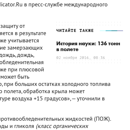
icator.Ru в пресс-службе международного
защиту от
ЧИТАЙТЕ ТАКЖЕ
ется в результате
кже учитывается
История науки: 136 тонн
ние замерзающих
в полете
дождь, дождь,
02 ноября 2016, 08:36
ообледенительная
аже при плюсовой
 может быть
р, при больших остатках холодного топлива
о полета, обработка крыла может
уре воздуха +15 градусов», — уточнили в
 противообледенительных жидкостей (ПОЖ).
оды и гликоля
(класс органических