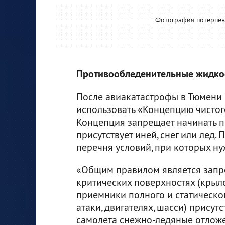
Фотография потерпев
Противообледенительные жидко
После авиакатастрофы в Тюмени 
использовать «Концепцию чистого 
Концепция запрещает начинать по
присутствует иней, снег или лед
перечня условий, при которых ну
«Общим правилом является запрет
критических поверхностях (крыло
приемники полного и статическог
атаки, двигателях, шасси) прису
самолета снежно-ледяные отложени