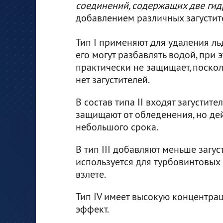
соединений, содержащих две гидр
добавлением различных загустит
Тип I применяют для удаления ль
его могут разбавлять водой, при 
практически не защищает, поскол
нет загустителей.
В состав типа II входят загустите
защищают от обледенения, но дей
небольшого срока.
В тип III добавляют меньше загус
используется для турбовинтовых
взлете.
Тип IV имеет высокую концентра
эффект.