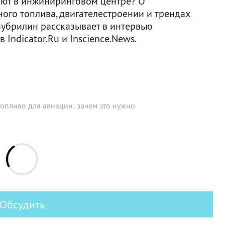
ают в инжиниринговом центре? О
го топлива, двигателестроении и трендах
убрилин рассказывает в интервью
Indicator.Ru и Inscience.News.
опливо для авиации: зачем это нужно
Обсудить