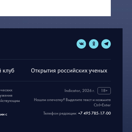
 клуб
Открытия российских ученых
рческих
Indicator, 2026 г.
18+
ружения
Нашли опечатку? Выделите текст и нажмите
действующим
Ctrl+Enter
Телефон редакции:
+7 495 785-17-00
ии с