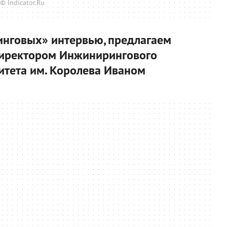
© Indicator.Ru
нговых» интервью, предлагаем
 директором Инжинирингового
итета им. Королева Иваном