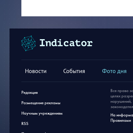
Новости
События
Фото дня
Все права з
Редакция
целях разре
нарушений, 
Размещение рекламы
законодател
Научным учреждениям
На информац
Правилами
RSS