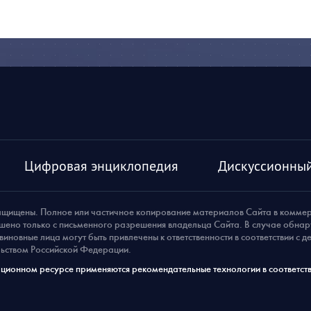
Цифровая энциклопедия
Дискуссионный
ащищены. Полное или частичное копирование материалов Сайта в комме
шено только с письменного разрешения владельца Сайта. В случае обна
виновные лица могут быть привлечены к ответственности в соответствии с 
ьством Российской Федерации.
ионном ресурсе применяются рекомендательные технологии в соответств