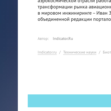
аэрокосмической отрасли работ
трансформации рынка авиационно
в мировом инжиниринге – Иван З
объединенной редакции порталов 
Автор
:
Indicator.Ru
Indicator.ru
/
Технические науки
/
Биот