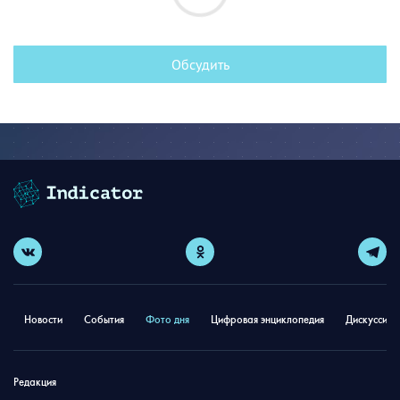
Обсудить
Новости
События
Фото дня
Цифровая энциклопедия
Дискуссион
Редакция