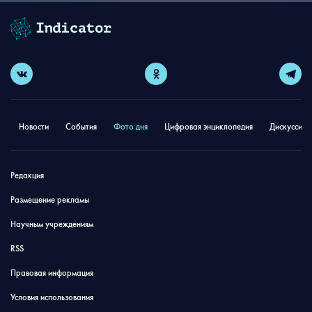
Новости
События
Фото дня
Цифровая энциклопедия
Дискуссион
Редакция
Размещение рекламы
Научным учреждениям
RSS
Правовая информация
Условия использования