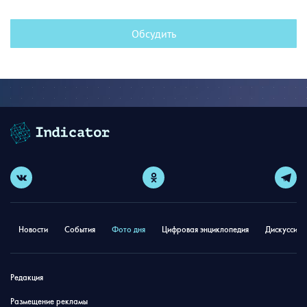
Обсудить
Новости
События
Фото дня
Цифровая энциклопедия
Дискуссион
Редакция
Размещение рекламы