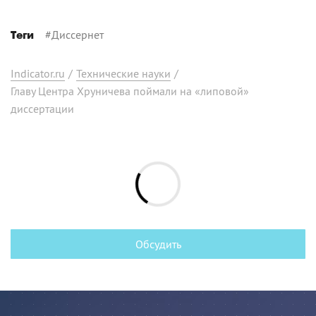
#
Диссернет
Теги
Indicator.ru
/
Технические науки
/
Главу Центра Хруничева поймали на «липовой»
диссертации
Обсудить