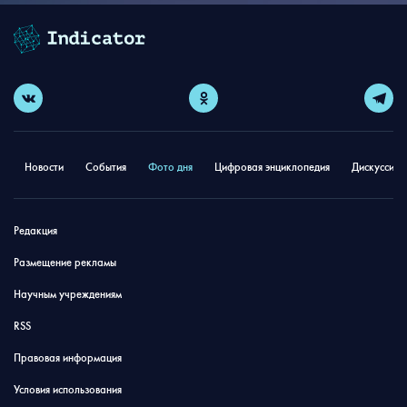
Новости
События
Фото дня
Цифровая энциклопедия
Дискуссион
Редакция
Размещение рекламы
Научным учреждениям
RSS
Правовая информация
Условия использования