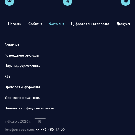
Новости
События
Фото дня
Цифровая энциклопедия
Дискуссион
Редакция
Размещение рекламы
Научным учреждениям
RSS
Правовая информация
Условия использования
Политика конфиденциальности
Indicator, 2026 г.
18+
Телефон редакции:
+7 495 785-17-00