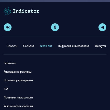
Новости
События
Фото дня
Цифровая энциклопедия
Дискуссион
Редакция
Размещение рекламы
Научным учреждениям
RSS
Правовая информация
Условия использования