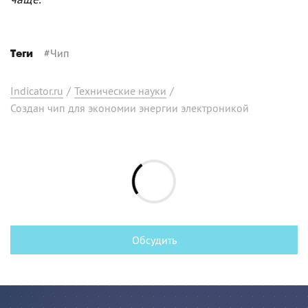
#
Чип
Теги
Indicator.ru
/
Технические науки
/
Создан чип для экономии энергии электроникой
Обсудить