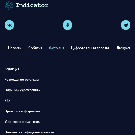
Новости
События
Фото дня
Цифровая энциклопедия
Дискуссион
Редакция
Размещение рекламы
Научным учреждениям
RSS
Правовая информация
Условия использования
Политика конфиденциальности