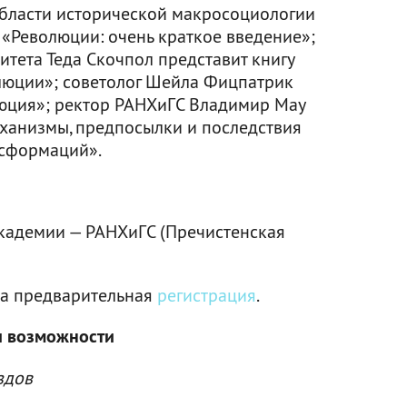
области исторической макросоциологии
 «Революции: очень краткое введение»;
тета Теда Скочпол представит книгу
люции»; советолог Шейла Фицпатрик
люция»; ректор РАНХиГС Владимир Мау
еханизмы, предпосылки и последствия
сформаций».
адемии — РАНХиГС (Пречистенская
ма предварительная
регистрация
.
и возможности
здов