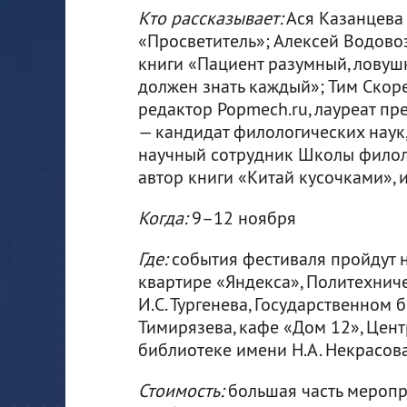
Кто рассказывает:
Ася Казанцева 
«Просветитель»; Алексей Водовоз
книги «Пациент разумный, ловушк
должен знать каждый»; Тим Скоре
редактор Popmech.ru, лауреат п
— кандидат филологических наук,
научный сотрудник Школы филол
автор книги «Китай кусочками», 
Когда:
9–12 ноября
Где:
события фестиваля пройдут н
квартире «Яндекса», Политехнич
И.С. Тургенева, Государственном 
Тимирязева, кафе «Дом 12», Цен
библиотеке имени Н.А. Некрасова
Стоимость:
большая часть меропр