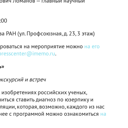
ович Ломанов — главный научный
:00
РАН (ул. Профсоюзная, д. 23, 3 этаж)
ироваться на мероприятие можно
на его
presscenter@imemo.ru
.
ь»
экскурсий и встреч
 изобретениях российских ученых,
читься ставить диагноз по юзерпику и
ляции, которая, возможно, каждого из нас
бнее с программой можно ознакомиться
на