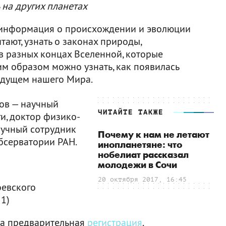
 на других планетах
а информация о происхождении и эволюции
тают, узнать о законах природы,
в разных концах Вселенной, которые
им образом можно узнать, как появилась
будущем нашего Мира.
ов — научный
ЧИТАЙТЕ ТАКЖЕ
и, доктор физико-
аучный сотрудник
Почему к нам не летают
бсерватории РАН.
инопланетяне: что
нобелиат рассказал
молодежи в Сочи
20 октября 2017, 16:45
оевского
 1)
ма предварительная
регистрация
.