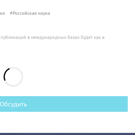
уки
#
Российская наука
 публикаций в международных базах будет как в
Обсудить