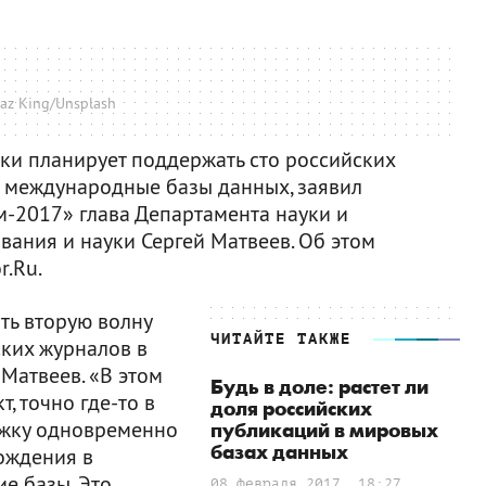
Jaz King/Unsplash
ки планирует поддержать сто российских
в международные базы данных, заявил
м-2017» глава Департамента науки и
вания и науки Сергей Матвеев. Об этом
r.Ru.
ить вторую волну
ЧИТАЙТЕ ТАКЖЕ
ких журналов в
Матвеев. «В этом
Будь в доле: растет ли
, точно где-то в
доля российских
ржку одновременно
публикаций в мировых
базах данных
ождения в
е базы. Это
08 февраля 2017, 18:27