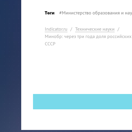
#
Министерство образования и на
Теги
Indicator.ru
/
Технические науки
/
Минобр: через три года доля российских
СССР