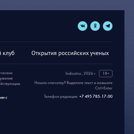
 клуб
Открытия российских ученых
рческих
Indicator, 2026 г.
18+
ружения
Нашли опечатку? Выделите текст и нажмите
действующим
Ctrl+Enter
Телефон редакции:
+7 495 785-17-00
ии с