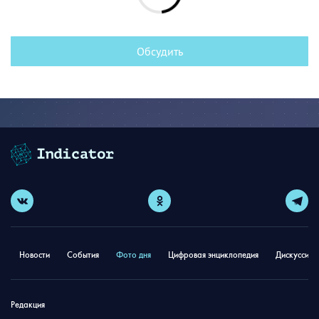
Обсудить
Новости
События
Фото дня
Цифровая энциклопедия
Дискуссион
Редакция