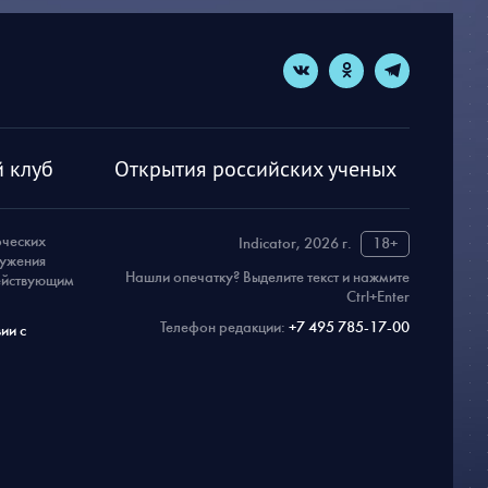
 клуб
Открытия российских ученых
рческих
Indicator, 2026 г.
18+
ружения
Нашли опечатку? Выделите текст и нажмите
действующим
Ctrl+Enter
Телефон редакции:
+7 495 785-17-00
ии с