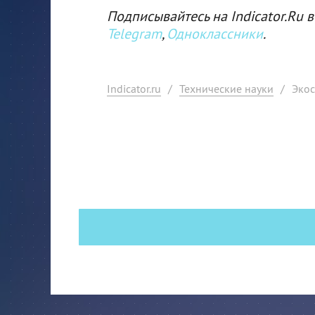
Подписывайтесь на Indicator.Ru в
Telegram
,
Одноклассники
.
Indicator.ru
/
Технические науки
/
Экос