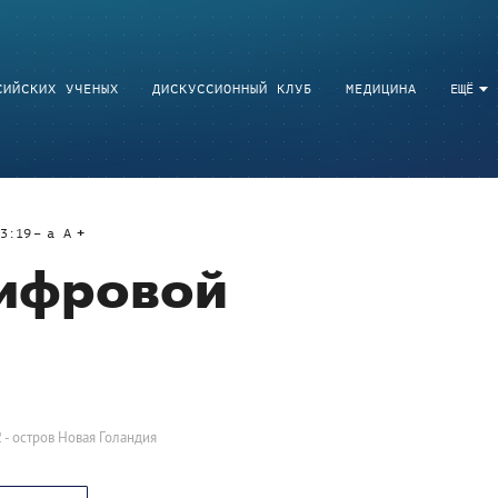
СИЙСКИХ УЧЕНЫХ
ДИСКУССИОННЫЙ КЛУБ
МЕДИЦИНА
ЕЩЁ
3:19
a
A
цифровой
2
- остров Новая Голандия