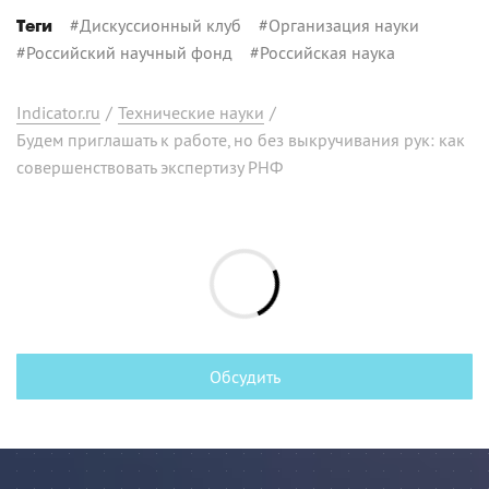
#
Дискуссионный клуб
#
Организация науки
Теги
#
Российский научный фонд
#
Российская наука
Indicator.ru
/
Технические науки
/
Будем приглашать к работе, но без выкручивания рук: как
совершенствовать экспертизу РНФ
Обсудить