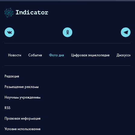
Новости
События
Фото дня
Цифровая энциклопедия
Дискуссион
Редакция
Размещение рекламы
Научным учреждениям
RSS
Правовая информация
Условия использования