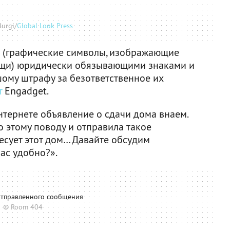
urgi/
Global Look Press
и (графические символы, изображающие
ещи) юридически обязывающими знаками и
шому штрафу за безответственное их
т
Engadget.
нтернете объявление о сдачи дома внаем.
о этому поводу и отправила такое
есует этот дом… Давайте обсудим
ас удобно?».
тправленного сообщения
© Room 404