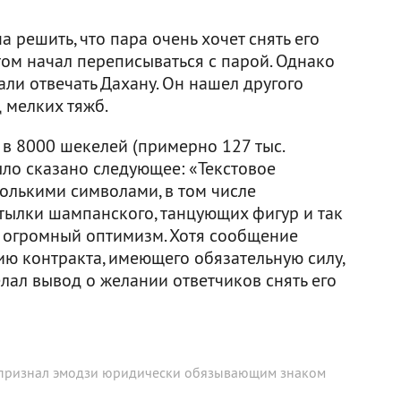
 решить, что пара очень хочет снять его
отом начал переписываться с парой. Однако
али отвечать Дахану. Он нашел другого
д мелких тяжб.
 в 8000 шекелей (примерно 127 тыс.
ыло сказано следующее: «Текстовое
лькими символами, в том числе
тылки шампанского, танцующих фигур и так
а огромный оптимизм. Хотя сообщение
ию контракта, имеющего обязательную силу,
елал вывод о желании ответчиков снять его
 признал эмодзи юридически обязывающим знаком