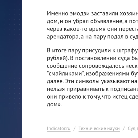
Именно эмодзи заставили хозяина
дом, и он убрал объявление, а п
через какое-то время они перест
арендатора, а на пару подал в су
В итоге пару присудили к штрафу
рублей). В постановлении суда б
сообщение сопровождалось неско
"смайликами", изображениями бу
далее. Эти символы указывают н
нельзя приравнивать к подписан
они привело к тому, что истец сд
дом».
Indicator.ru
/
Технические науки
/
Суд