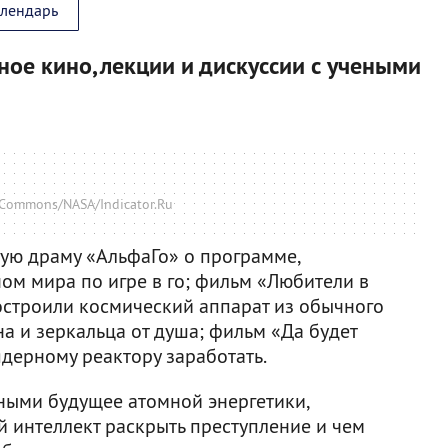
алендарь
ое кино, лекции и дискуссии с учеными
Commons/NASA/Indicator.Ru
ую драму «АльфаГо» о программе,
м мира по игре в го; фильм «Любители в
построили космический аппарат из обычного
на и зеркальца от душа; фильм «Да будет
ядерному реактору заработать.
еными будущее атомной энергетики,
й интеллект раскрыть преступление и чем