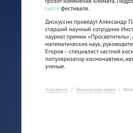
грозит изменение климата. Подр
сайте
фестиваля.
Дискуссии проведут Александр Па
старший научный сотрудник Инс
лауреат премии «Просветитель»;
математических наук, руководит
Егоров – специалист частной кос
популяризатор космонавтики, авт
ученые.
Indicator.ru
/
Технические науки
/
Фест