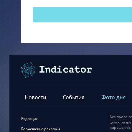
Новости
События
Фото дня
Все права з
Редакция
целях разре
нарушений, 
Размещение рекламы