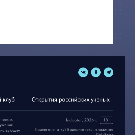
 клуб
Открытия российских ученых
рческих
Indicator, 2026 г.
18+
ружения
Нашли опечатку? Выделите текст и нажмите
действующим
Ctrl+Enter