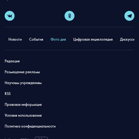
Новости
События
Фото дня
Цифровая энциклопедия
Дискуссион
Редакция
Размещение рекламы
Научным учреждениям
RSS
Правовая информация
Условия использования
Политика конфиденциальности