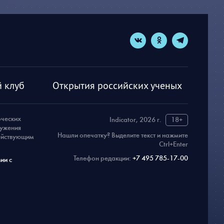
 клуб
Открытия российских ученых
рческих
Indicator, 2026 г.
18+
ружения
Нашли опечатку? Выделите текст и нажмите
действующим
Ctrl+Enter
Телефон редакции:
+7 495 785-17-00
ии с