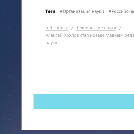
#
Организация науки
#
Российска
Теги
Indicator.ru
/
Технические науки
/
Алексей Хохлов стал новым главным ред
наук»