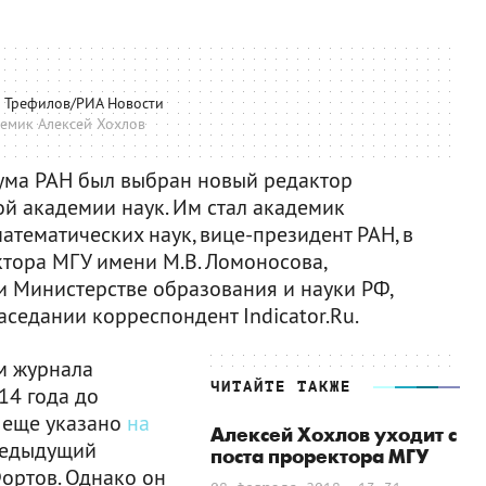
 Трефилов/РИА Новости
емик Алексей Хохлов
ума РАН был выбран новый редактор
й академии наук. Им стал академик
атематических наук, вице-президент РАН, в
тора МГУ имени М.В. Ломоносова,
и Министерстве образования и науки РФ,
седании корреспондент Indicator.Ru.
м журнала
ЧИТАЙТЕ ТАКЖЕ
14 года до
с еще указано
на
Алексей Хохлов уходит с
редыдущий
поста проректора МГУ
ортов. Однако он