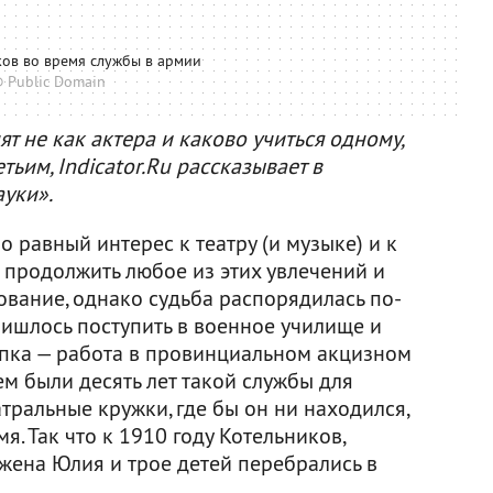
ков во время службы в армии
 Public Domain
т не как актера и каково учиться одному,
тьим, Indicator.Ru рассказывает в
уки».
о равный интерес к театру (и музыке) и к
 продолжить любое из этих увлечений и
ование, однако судьба распорядилась по-
пришлось поступить в военное училище и
тупка — работа в провинциальном акцизном
ем были десять лет такой службы для
тральные кружки, где бы он ни находился,
. Так что к 1910 году Котельников,
 жена Юлия и трое детей перебрались в