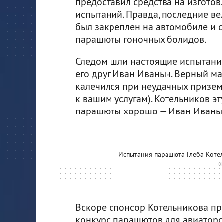
предоставил средства на изгото
испытаний. Правда, последние ве
был закреплен на автомобиле и 
парашюты гоночных болидов.
Следом шли настоящие испытания
его друг Иван Иваныч. Верный ма
калечился при неудачных приземл
к вашим услугам). Котельников э
парашюты хорошо — Иван Иваныч 
Испытания парашюта Глеба Коте
©
Вскоре спонсор Котельникова пр
конкурс парашютов для авиаторов