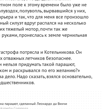
етном поле к этому времени было уже не
олувздох, полувопль, вырвавшийся у них,
арьера и так, что для меня все произошло
ный силуэт вдруг распался на несколько
их тяжелый мотор, почти так же
 руками, пронеслась к земле чернильная
тастрофа потрясла и Котельникова. Он
их отважных летчиков безопаснее.
и нельзя придумать такой парашют,
иком и раскрывался по его желанию?»
а дело. Надо сказать, взялся основательно,
едшественников.
 на парашют, сделанный Леонардо да Винчи
ikimedia Commons