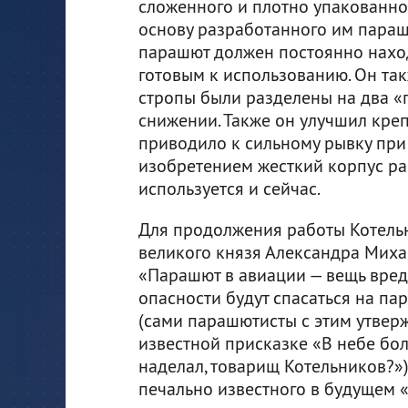
сложенного и плотно упакованног
основу разработанного им параш
парашют должен постоянно наход
готовым к использованию. Он та
стропы были разделены на два «
снижении. Также он улучшил кре
приводило к сильному рывку при
изобретением жесткий корпус ра
используется и сейчас.
Для продолжения работы Котельн
великого князя Александра Миха
«Парашют в авиации — вещь вред
опасности будут спасаться на па
(сами парашютисты с этим утверж
известной присказке «В небе бол
наделал, товарищ Котельников?»)
печально известного в будущем 