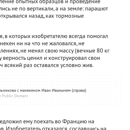
вление опытных образцов и проведение
лись не по вертикали, а на земле: парашют
открывался назад, как тормозные
, в которых изобретателю всегда помогал
некен ни на что не жаловался, не
ениях, не менял свою массу (вечные 80 кг
ту верность ценил и конструировал свои
всякий раз оставался условно жив.
льникова с манекеном Иван Иванычем (справа)
 Public Domain
едложил ему поехать во Францию на
. Изобретатель отказался, сославшись на