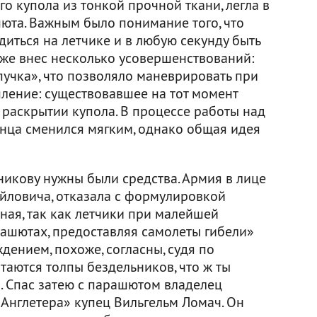
о купола из тонкой прочной ткани, легла в
юта. Важным было понимание того, что
иться на летчике и в любую секунду быть
кже внес несколько усовершенствований:
пучка», что позволяло маневрировать при
пление: существовавшее на тот момент
 раскрытии купола. В процессе работы над
нца сменился мягким, однако общая идея
икову нужны были средства. Армия в лице
йловича, отказала с формулировкой
ная, так как летчики при малейшей
рашютах, предоставляя самолеты гибели»
дением, похоже, согласны, судя по
таются толпы бездельников, что ж ты
. Спас затею с парашютом владелец
«Англетера» купец Вильгельм Ломач. Он