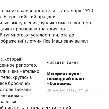
отельникова-изобретателя — 7 октября 1910
ил Всероссийский праздник
ные выступления, публика была в восторге.
дника произошла трагедия: по
тут много, от усталости пилота до
оображений) летчик Лев Мациевич выпал
ас, который
ЧИТАЙТЕ ТАКЖЕ
иденное репортер.
яли и внимательно
История науки:
тело, крутясь в
последний полет
 все бросились
«Согласия»
с поля. Бежали
26 ноября 2016, 07:16
невозможно —
валось».
й писатель, а тогда десятилетний