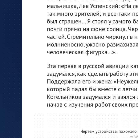
мальчишка, Лев Успенский: «На л
так много зрителей; и все-таки п
был страшен… Я стоял у самого б
почти прямо на фоне солнца. Чер
частей. Стремительно чиркнул в н
молниеносно, ужасно размахивая
человеческая фигурка…».
Эта первая в русской авиации ка
задумался, как сделать работу эт
Поддержала его и жена: «Неужел
который падал бы вместе с летч
Котельников задумался и взялся з
начав с изучения работ своих пр
Чертеж устройства, похожего
© W