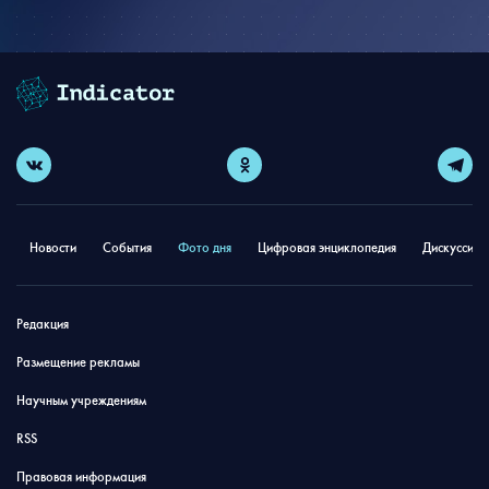
Новости
События
Фото дня
Цифровая энциклопедия
Дискуссион
Редакция
Размещение рекламы
Научным учреждениям
RSS
Правовая информация