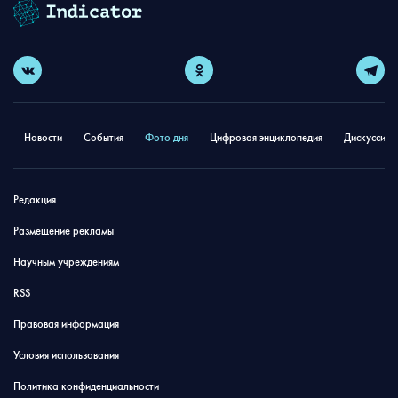
Новости
События
Фото дня
Цифровая энциклопедия
Дискуссион
Редакция
Размещение рекламы
Научным учреждениям
RSS
Правовая информация
Условия использования
Политика конфиденциальности