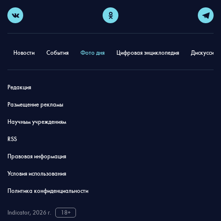
Новости
События
Фото дня
Цифровая энциклопедия
Дискуссион
Редакция
Размещение рекламы
Научным учреждениям
RSS
Правовая информация
Условия использования
Политика конфиденциальности
Indicator, 2026 г.
18+