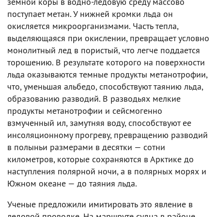
земной коры в водно-ледовую среду массово
поступает метан. У нижней кромки льда он
окисляется микроорганизмами. Часть тепла,
выделяющаяся при окислении, превращает условно
монолитный лед в пористый, что легче поддается
торошению. В результате которого на поверхности
льда оказываются темные продукты метанотрофии,
что, уменьшая альбедо, способствуют таянию льда,
образованию разводий. В разводьях мелкие
продукты метанотрофии и сейсмогенно
взмученный ил, замутняя воду, способствуют ее
инсоляционному прогреву, превращению разводий
в полыньи размерами в десятки — сотни
километров, которые сохраняются в Арктике до
наступления полярной ночи, а в полярных морях и
Южном океане — до таяния льда.
Ученые предложили имитировать это явление в
ледовой проводке. На маршруте судна в районе