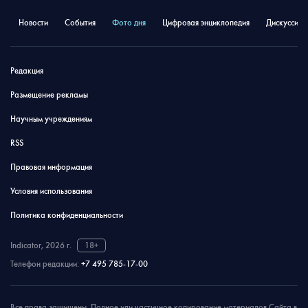
Новости
События
Фото дня
Цифровая энциклопедия
Дискуссион
Редакция
Размещение рекламы
Научным учреждениям
RSS
Правовая информация
Условия использования
Политика конфиденциальности
Indicator, 2026 г.
18+
Телефон редакции:
+7 495 785-17-00
Все права защищены. Полное или частичное копирование материалов Сайта в