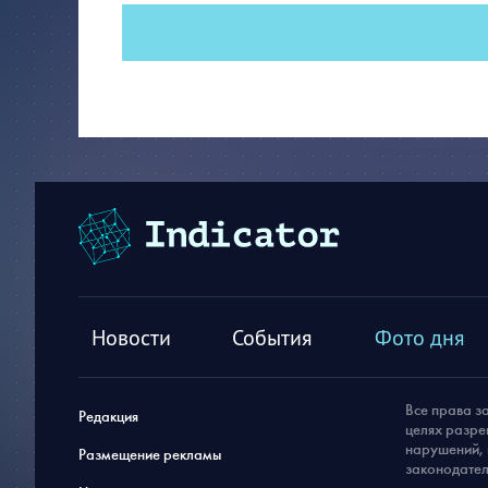
Новости
События
Фото дня
Все права з
Редакция
целях разре
нарушений, 
Размещение рекламы
законодател