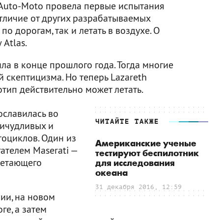
Auto-Moto провела первые испытания
отличие от других разрабатываемых
по дорогам, так и летать в воздухе. О
Atlas.
а в конце прошлого года. Тогда многие
й скептицизма. Но теперь Lazareth
отип действительно может летать.
ославилась во
ЧИТАЙТЕ ТАКЖЕ
ичудливых и
оциклов. Один из
Американские ученые
ателем Maserati —
тестируют беспилотник
летающего
для исследования
океана
31 декабря 2016, 12:59
ии, на новом
ге, а затем