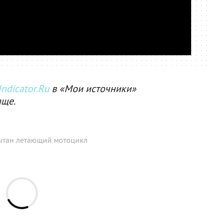
ndicator.Ru
в «Мои источники»
аще.
ытан летающий мотоцикл