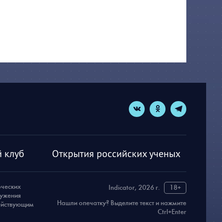
 клуб
Открытия российских ученых
рческих
Indicator, 2026 г.
18+
ружения
Нашли опечатку? Выделите текст и нажмите
действующим
Ctrl+Enter