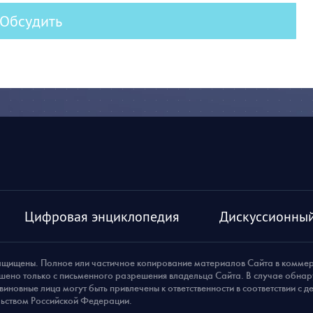
Обсудить
Цифровая энциклопедия
Дискуссионный
ащищены. Полное или частичное копирование материалов Сайта в комме
шено только с письменного разрешения владельца Сайта. В случае обна
виновные лица могут быть привлечены к ответственности в соответствии с 
ьством Российской Федерации.